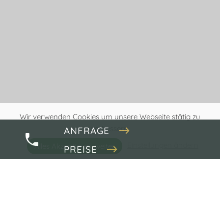
Wir verwenden Cookies um unsere Webseite stätig zu
verbessern.
ANFRAGE
Einstellungen ändern
Alles Akzeptieren, weiter
PREISE
Naturwunder und Kultur