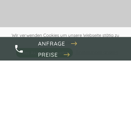
Wir verwenden Cookies um unsere Webseite stätig zu
verbessern.
ANFRAGE
Einstellungen ändern
Alles Akzeptieren, weiter
PREISE
Die HochkönigCard
Die
HochkönigCard
macht Ihren